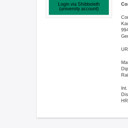
Login via Shibboleth
Co
(university account)
Co
Kau
99
Ge
UR
Man
Dip
Rai
Int
Dis
HR