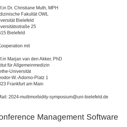
f.in Dr. Christiane Muth, MPH
izinische Fakultät OWL
versität Bielefeld
versitätsstraße 25
15 Bielefeld
Kooperation mit
f.in Marjan van den Akker, PhD
titut für Allgemeinmedizin
the-Universität
odor-W.-Adorno-Platz 1
23 Frankfurt am Main
ail: 2024-multimorbidity-symposium@uni-bielefeld.de
onference Management Software