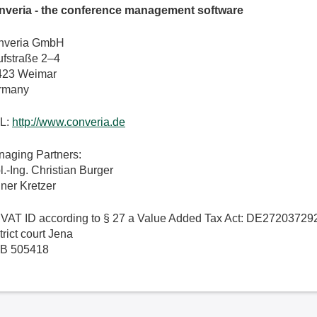
nveria - the conference management software
nveria GmbH
fstraße 2–4
423 Weimar
rmany
L:
http://www.converia.de
aging Partners:
l.-Ing. Christian Burger
ner Kretzer
. VAT ID according to § 27 a Value Added Tax Act: DE27203729
trict court Jena
B 505418