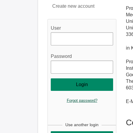
Create new account
Pro
Med
Uni
Uni
User
336
in 
Password
Pro
Ins
Goe
The
603
Forgot password?
E-M
C
Use another login